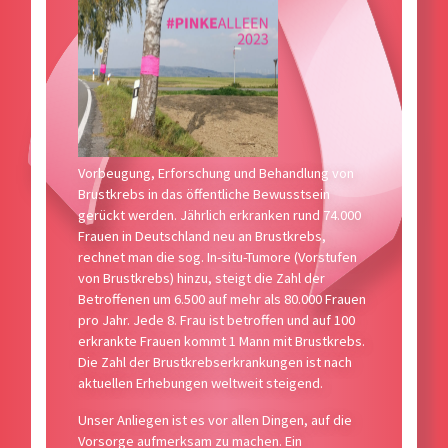
Vorbeugung, Erforschung und Behandlung von
Brustkrebs in das öffentliche Bewusstsein
gerückt werden. Jährlich erkranken rund 74.000
Frauen in Deutschland neu an Brustkrebs,
rechnet man die sog. In-situ-Tumore (Vorstufen
von Brustkrebs) hinzu, steigt die Zahl der
Betroffenen um 6.500 auf mehr als 80.000 Frauen
pro Jahr. Jede 8. Frau ist betroffen und auf 100
erkrankte Frauen kommt 1 Mann mit Brustkrebs.
Die Zahl der Brustkrebserkrankungen ist nach
aktuellen Erhebungen weltweit steigend.
Unser Anliegen ist es vor allen Dingen, auf die
Vorsorge aufmerksam zu machen. Ein