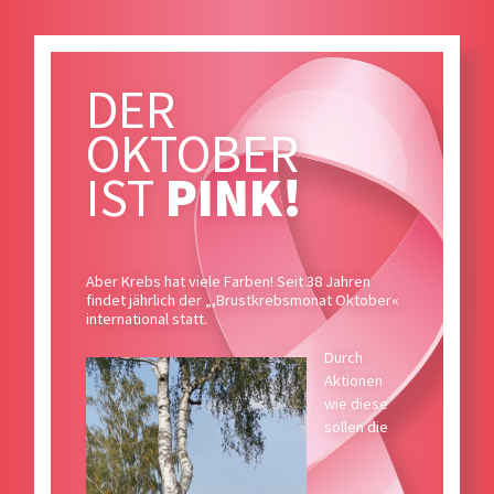
DER
OKTOBER
IST
PINK!
Aber Krebs hat viele Farben! Seit 38 Jahren
findet jährlich der „,Brustkrebsmonat Oktober«
international statt.
Durch
Aktionen
wie diese
sollen die